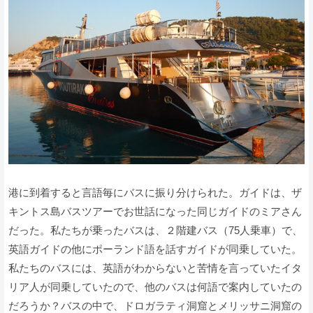
港に到着すると言語毎にバスに振り分けられた。ガイドは、ザ
キントス島バスツアーでお世話になった同じガイドのミアさん
だった。私たちが乗ったバスは、２階建バス（75人乗車）で、
英語ガイドの他にポーランド語を話すガイドが同乗していた。
私たちのバスには、英語がわからないと苦情を言っていたイタ
リア人が同乗していたので、他のバスは何語で案内していたの
だろうか？バスの中で、ドロガラティ洞窟とメリッサニ洞窟の