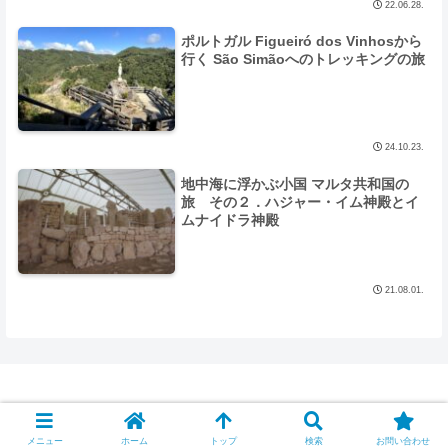
22.06.28.
ポルトガル Figueiró dos Vinhosから
行く São Simãoへのトレッキングの旅
24.10.23.
地中海に浮かぶ小国 マルタ共和国の
旅 その２．ハジャー・イム神殿とイ
ムナイドラ神殿
21.08.01.
© 1998 Looking for the Paradise.
メニュー
ホーム
トップ
検索
お問い合わせ