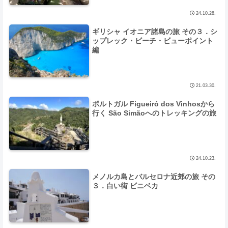
24.10.28.
ギリシャ イオニア諸島の旅 その３．シ
ップレック・ビーチ・ビューポイント
編
21.03.30.
ポルトガル Figueiró dos Vinhosから
行く São Simãoへのトレッキングの旅
24.10.23.
メノルカ島とバルセロナ近郊の旅 その
３．白い街 ビニベカ