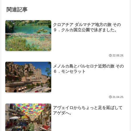
関連記事
クロアチア ダルマチア地方の旅 その
９．クルカ国立公園で泳ぎました。
22.06.28.
メノルカ島とバルセロナ近郊の旅 その
６．モンセラット
21.04.25.
アヴェイロからちょっと足を延ばして
アゲダへ。