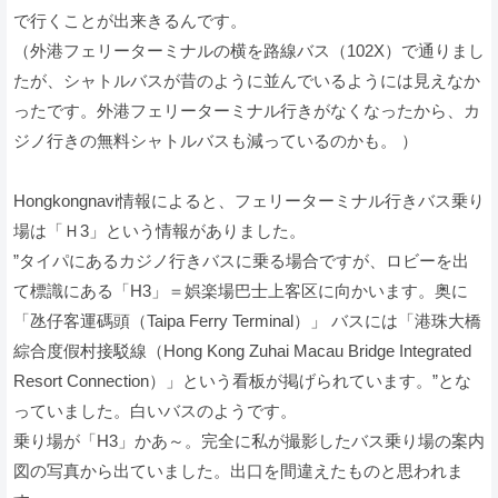
で行くことが出来きるんです。
（外港フェリーターミナルの横を路線バス（102X）で通りまし
たが、シャトルバスが昔のように並んでいるようには見えなか
ったです。外港フェリーターミナル行きがなくなったから、カ
ジノ行きの無料シャトルバスも減っているのかも。 ）
Hongkongnavi情報によると、フェリーターミナル行きバス乗り
場は「Ｈ3」という情報がありました。
”タイパにあるカジノ行きバスに乗る場合ですが、ロビーを出
て標識にある「H3」＝娯楽場巴士上客区に向かいます。奥に
「氹仔客運碼頭（Taipa Ferry Terminal）」 バスには「港珠大橋
綜合度假村接駁線（Hong Kong Zuhai Macau Bridge Integrated
Resort Connection）」という看板が掲げられています。”とな
っていました。白いバスのようです。
乗り場が「H3」かあ～。完全に私が撮影したバス乗り場の案内
図の写真から出ていました。出口を間違えたものと思われま