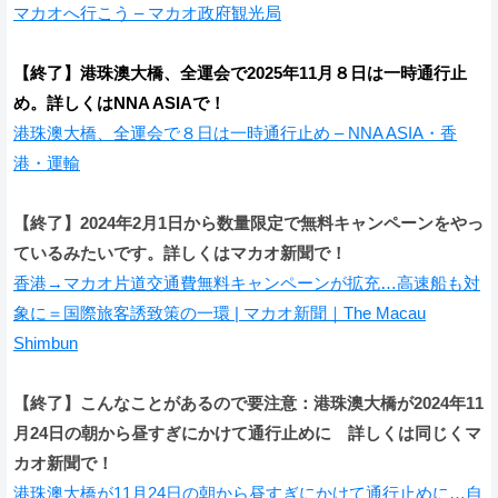
マカオへ行こう – マカオ政府観光局
【終了】港珠澳大橋、全運会で2025年11月８日は一時通行止
め。詳しくはNNA ASIAで！
港珠澳大橋、全運会で８日は一時通行止め – NNA ASIA・香
港・運輸
【終了】2024年2月1日から数量限定で無料キャンペーンをやっ
ているみたいです。詳しくはマカオ新聞で！
香港→マカオ片道交通費無料キャンペーンが拡充…高速船も対
象に＝国際旅客誘致策の一環 | マカオ新聞｜The Macau
Shimbun
【終了】こんなことがあるので要注意：港珠澳大橋が2024年11
月24日の朝から昼すぎにかけて通行止めに 詳しくは同じくマ
カオ新聞で！
港珠澳大橋が11月24日の朝から昼すぎにかけて通行止めに…自