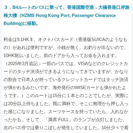
３．B4ル―トのバスに乗って、香港国際空港→大橋香港口岸旅
検大樓（HZMB Hong Kong Port, Passenger Clearance
Building)に移動。
料金は9.1HK＄。オクトパスカード（香港版SUICAのようなも
の）があれば便利ですが、小銭が無く、お釣りが出ないので、
10HK$払いました。前のドアから入ってお金を入れます。
（2025年3月追記：一部のバスでは、VISAなどのクレジットカ
ードのタッチ決済ができるようになってきていますが、かなり
の割合で日本人が持っているクレジットカードではタッチ決済
が弾かれるみたいです。海外発行のWISEカードも弾かれたよ
うです。）このルートは15分に１本とのことでしたが、実際に
は20分以上待ちました。既に満杯で、そこに無理から押し入っ
た感じになりました。スーツケースを持っていたら、入れなか
ったかも。そして、「満席 FULL」のランプが点灯しました。
次のバス停では乗りこぼしが発生していました。10分少々で着