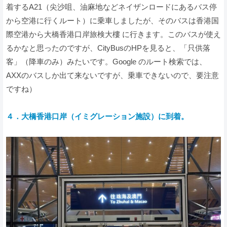
着するA21（尖沙咀、油麻地などネイザンロードにあるバス停
から空港に行くルート）に乗車しましたが、そのバスは香港国
際空港から大橋香港口岸旅検大樓 に行きます。このバスが使え
るかなと思ったのですが、CityBusのHPを見ると、「只供落
客」（降車のみ）みたいです。Google のルート検索では、
AXXのバスしか出て来ないですが、乗車できないので、要注意
ですね）
４．大橋香港口岸（イミグレーション施設）に到着。