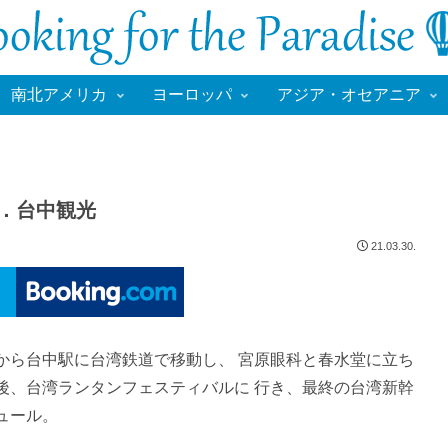
南北アメリカ
ヨーロッパ
アジア・オセアニア
４．台中観光
21.03.30.
から台中駅に台湾鉄道で移動し、 宮原眼科と春水堂に立ち
後、台湾ランタンフェスティバルに 行き、最終の台湾新幹
ュール。