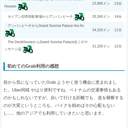
22,880ドン
13分
Houses
35,360ドン
14分
ホイアン旧市街駐車場からアンバンビーチ
アンバンビーチからGrand Sunrise Palace Hoi An
34,320ドン
11分
The DeckHouseからGrand Sunrise Palace近くのマ
31,200ドン
12分
ッサージ店
初めてのGrab利用の感想
前から気になっていたGrab ようやく使う機会に恵まれまし
た。Uber同様 やはり便利ですね。ベトナムの交通事情もある
のかもしれないですが、歩いて行ける距離でも、道を横断する
のが大変というところも、バイクを頼めばその心配もない
し…。他のアジアでも利用していきたいと思います。