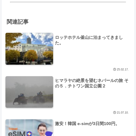
関連記事
ロッテホテル釜山に泊まってきまし
た。
25.02.17.
ヒマラヤの絶景を望むネパールの旅 そ
の５．チトワン国立公園２
21.07.10.
激安！韓国 e-simが3日間100円。