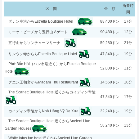
所要時
区 間
金 額
間
88,400ドン
17分
ダナン空港からEstrella Boutique Hotel
90,480ドン
12分
ミーケ・ビーチから五行山 Aゲート
59,280ドン
21分
五行山からソンチャーマリーナ
47,840ドン
19分
リンウン寺かららEstrella Boutique Hotel
Phở Bắc Hải（ハン市場近く）からEstrella Boutique
52,000ドン
11分
Hotel
14,560ドン
10分
グエン王朝宮からMadam Thu Restaurant
The Scarlett Boutique Hotel近くからカイディン帝陵
47,840ドン
17分
32,240ドン
19分
カイディン帝陵からNhà Hàng Vỹ Dạ Xưa
The Scarlett Boutique Hotel近くからAncient Hue
58,240ドン
13分
Garden Houses
White lotus fue hotel近くからAncient Hue Garden