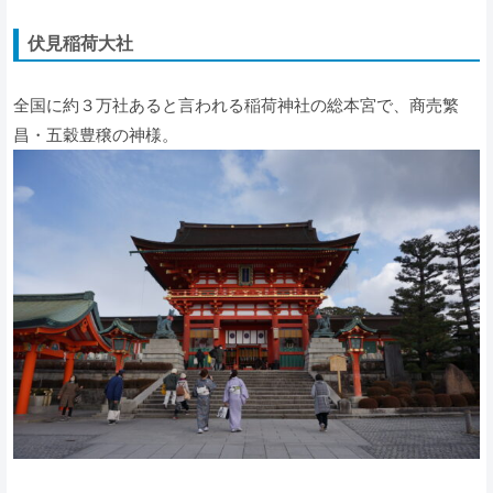
伏見稲荷大社
全国に約３万社あると言われる稲荷神社の総本宮で、商売繁
昌・五穀豊穣の神様。