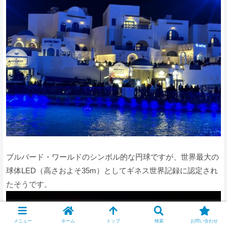
ブルバード・ワールドのシンボル的な円球ですが、世界最大の
球体LED（高さおよそ35m）としてギネス世界記録に認定され
たそうです。
メニュー
ホーム
トップ
検索
お問い合わせ