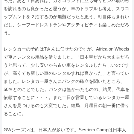
った。あと１日あれば、カオコランドに立ち寄りヒンバ族の村
を訪れるのも良かったと思うが、車のトラブルも考え、スワコ
ップムントを２泊するのが無難だったと思う。町自体もきれい
だし、シーフードレストランやアクティビティも楽しめただろ
う。
レンタカーの予約はTさんに任せたのですが、Africa on Wheels
で車とレンタル用品を借りました。「日本車だから大丈夫だろ
うと思って、少し安いから古い車をレンタルしたらしいのです
が、高くても新しい車のレンタルすれば良かった」と言ってい
ました。レンタカー屋さんにパンクの確立を聞いたところ、
50％とのことでした。パンクは無かったものの、結局、代車を
依頼することに・・・。また土日が営業しているレンタカー屋
さんを見つけるのも大変でした。結局、月曜日の朝一番に借り
ることに。
GWシーズンは、日本人が多いです。Sesriem Campは日本人