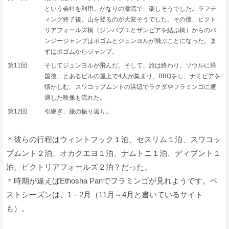
という会社を利用。かなりの激流で、楽しそうでした。ラフテ
ィング終了後、山を登るのが大変そうでした。その後、ビクト
リアフォールズ橋（ジンバブエとザンビアを結ぶ橋）からのバ
ンジージャンプはボゴムとジュンヨルが飛ぶことになった。ま
ずはボゴムからジャンプ。
第11回:
そしてジュンヨルが飛んだ。そして、旅は終わり。ソウルに帰
国後、とあるビルの屋上で4人が集まり、BBQをし、ナミビアを
懐かしむ。スワコップムントの浜辺でラクダやフラミンゴに遭
遇した映像も流れた。
第12回:
引継ぎ、旅の振り返り。
＊彼らの行程はウィントフック１泊、セスリム１泊、スワコッ
プムント２泊、オカクエヨ１泊、ナムトニ１泊、ディブント１
泊、ビクトリアフォールズ２泊？だった。
＊時期が違えばEthosha Panでフラミンゴが見れようです。ベ
ストシーズンは、1－2月（11月～4月と書いているサイト
も）。