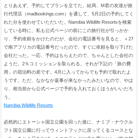
とりあえず、予約してプランを立てた。結局、M君の友達が旅
行代理店（madbookings.com）を通して、5月2日の予約してく
れた分を使わせていただいた。Namibia Wildlife Resortsを検索
している時に、私も公式ページの前にこの旅行社が引っかか
り、予約依頼をかけたのだが、会社の電話番号を見ると、＋27
で南アフリカの電話番号だったので、すぐに依頼を取り下げた
会社だった。一応、予約はもらえたので、ちゃんとした会社の
ようだ。2％コミッションを取られる。それが下記の「旅の費
用」の宿泊料の差です。4月に入ってからでも予約で取れたよ
うです。ただ、なかなか返事が来なかったみたいなので、やは
り、相当前から公式ページで予約を入れておくほうがいいだろ
う。
Namibia Wildlife Resorts
必然的にエトーシャ国立公園を回った後に、ナミブ・ナウクル
フト国立公園に行ってウィントフックに戻ってくるコースとな