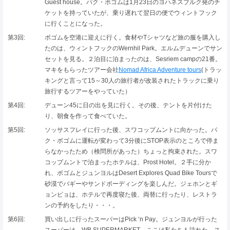
Guest house。パク・ボゴムは1月23日のヨハネスブルク発のチ
ケットを持っていたが、乗り遅れて翌日の便でウィントフック
に行くことになった。
第3回:
ボゴムを空港に迎えに行く。食材やTシャツなど旅の服を購入し
たのは、ウィントフックのWernhil Park。エルムデューンでサン
セットを見る。２泊目に泊まったのは、Sesriem campの21番。
マキをもらったツアー会社
Nomad Africa Adventure tours
(トラッ
キングと言って15～30人の旅行者が改装されたトラックに乗り
旅行するツアーをやっていた）
第4回:
デューン45に日の出を見に行く。その後、テントを片付けた
り、朝食を作って食べていた。
第5回:
ソッサスフレイに行った後、スワコップムントに向かった。パ
ク・ボゴムに運転が変わって3分後にSTOP表示のところで停ま
らなかったため（検問所があった）ちょっと拘束された。スワ
コップムントで泊まったホテルは、Prost Hotel。２手に分か
れ、ボゴムとジュンヨルはDesert Explores Quad Bike Toursで
砂漠でバギーやサンドボーディングを楽しんだ。ジェホンとギ
ョンピョは、ホテルで再度寝た後、両替に行ったり、レストラ
ンの予約をしたり・・・。
第6回:
買い出しに行ったスーパーはPick ‘n Pay。ジュンヨルが行った
スーパーは、WB SUPERMARKET。ここは私たちも訪れた。ス