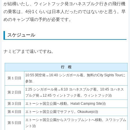
が結構いたし、ウィントフック発ヨハネスブルク行きの飛行機
の乗客は、4分1くらいは日本人だったのではないかと思う。早
めのキャンプ場の予約が必要です。
スケジュール
ナミビアまで遠いですね。
行 程
10:55 関空発→16:40 シンガポール着。無料のCity Sights Tourに
第１日目
参加.
1:25 シンガポール発→6:10 ヨハネスブルグ着。10:45 ヨハネス
第２日目
ブルグ発→12:45 ウィントフック着。ウィントフック泊
第３日目
エトーシャ国立公園へ移動。Halali Camping Site泊
第４日目
エトーシャ国立公園でサファリ。Okaukuejo泊
エトーシャ国立公園からスワコップムントへ移動。スワコップム
第５日目
ント泊