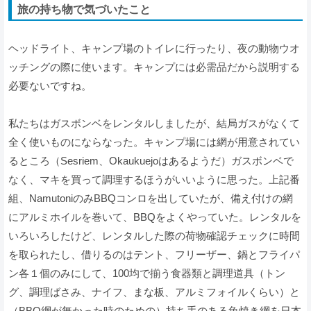
旅の持ち物で気づいたこと
ヘッドライト、キャンプ場のトイレに行ったり、夜の動物ウオ
ッチングの際に使います。キャンプには必需品だから説明する
必要ないですね。
私たちはガスボンベをレンタルしましたが、結局ガスがなくて
全く使いものにならなった。キャンプ場には網が用意されてい
るところ（Sesriem、Okaukuejoはあるようだ）ガスボンベで
なく、マキを買って調理するほうがいいように思った。上記番
組、NamutoniのみBBQコンロを出していたが、備え付けの網
にアルミホイルを巻いて、BBQをよくやっていた。レンタルを
いろいろしたけど、レンタルした際の荷物確認チェックに時間
を取られたし、借りるのはテント、フリーザー、鍋とフライパ
ン各１個のみにして、100均で揃う食器類と調理道具（トン
グ、調理ばさみ、ナイフ、まな板、アルミフォイルくらい）と
（BBQ網が無かった時のための）持ち手のある魚焼き網を日本