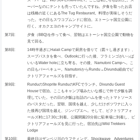
ーパーなのにテントも売っていたんですね。夕食を取ったお店
は桟橋の近くにあるThe Tug Restaurant。料理が美味しそうだ
った。その日もスワコプムンドに宿泊。エトーシャ国立公園に
行く。オカクエヨのキャンプサイトに。
第7回:
夕食（BBQ)を作って食べ、翌朝はエトーシャ国立公園で動物を
見て回る。
第8回:
14時半過ぎにHalali Campで厨房を借りて（図々し過ぎます）、
スープパスタを食べ、Outlookに行った後、フラミンゴがいっぱ
いいるWater holeに立ち寄る。その後、Namutoni Campへ。こ
の日もバーベキュー。NamutoniからRundu→Divundu経由でビ
クトリアフォールズを目指す。
第9回:
RunduのShoprite RunduのKFCでランチ。Divundu Guest
Houseで宿泊。ここもキャンプ場みたいな感じで外で夕飯を調
理していた。その日の夕飯は缶詰のハムを使ったトマトソース
のパスタだった。翌朝、国境を越え、少しだけボツワナに入っ
た後再び国境を越え、ジンバブエへ。そして、ビクトリアフォ
ールズ村に17:30に到着。公園閉園20分前に駐車場に到着し、ビ
クトリアフォールズを見に行った。宿泊先はWild Trekkers
Lodge
第10回:
最終日はザンベジ川のラフティング。Shockwave Adventures