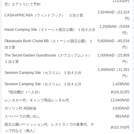
213,630円
空）エアトリにて予約
2,924NAD（23,324
CASA AFRICANA（ウィントフック） ２泊２室
円)
1,200NAD（9,659
Halali Camping Site（エトーシャ国立公園） １泊４人分
円）
Okaukuejo Bush Chalet BB（エトーシャ国立公園） １
5,600NAD（45,534
泊２室
円）
The Secret Garden Guesthouse（スワコップムント）
2,000NAD（15,909
１泊２室
円）
1,400NAD（11,301
Sesriem Camping Site（セスリム） １泊４人分
円）
Sesriem Camping Site（セスリム） １泊４人分
1,428NAD
*宿泊費計（一人分）
約29,313円
レンタカー代・キャンプ用品レンタル代
13,040NAD
ガソリン代 4回給油
3,630NAD
スーパーでの買い出し
981NAD
国立公園パーミッション代、レストランでの食事代、チ
約10,743円
ップ代など（個人）