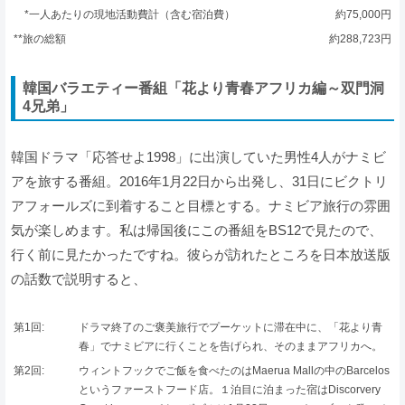
*一人あたりの現地活動費計（含む宿泊費）
約75,000円
**旅の総額
約288,723円
韓国バラエティー番組「花より青春アフリカ編～双門洞
4兄弟」
韓国ドラマ「応答せよ1998」に出演していた男性4人がナミビ
アを旅する番組。2016年1月22日から出発し、31日にビクトリ
アフォールズに到着すること目標とする。ナミビア旅行の雰囲
気が楽しめます。私は帰国後にこの番組をBS12で見たので、
行く前に見たかったですね。彼らが訪れたところを日本放送版
の話数で説明すると、
第1回:
ドラマ終了のご褒美旅行でプーケットに滞在中に、「花より青
春」でナミビアに行くことを告げられ、そのままアフリカへ。
第2回:
ウィントフックでご飯を食べたのはMaerua Mallの中のBarcelos
というファーストフード店。１泊目に泊まった宿はDiscorvery