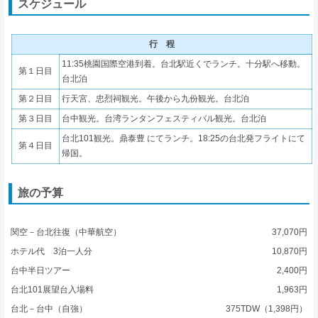
スケジュール
行 程
11:35桃園国際空港到着。台北駅近くでランチ。十分駅へ移動。
第１日目
台北泊
第２日目
行天宮、忠烈祠観光。午後から九份観光。台北泊
第３日目
台中観光。台湾ランタンフェスティバル観光。台北泊
台北101観光。鼎泰豊 にてランチ。18:25の台北発フライトにて
第４日目
帰国。
旅の予算
関空－台北往復（中華航空）
37,070円
ホテル代 3泊一人分
10,870円
台中半日ツアー
2,400円
台北101展望台入場料
1,963円
台北－台中（自強）
375TDW（1,398円）