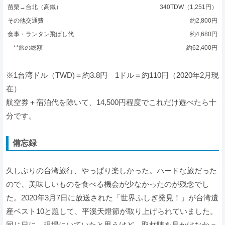
苗栗→台北（高鐵）
340TDW（1,251円）
その他交通費
約2,800円
食事・ランタン飛ばし代
約4,680円
**旅の総額
約62,400円
※1台湾ドル（TWD)＝約3.8円 1ドル＝約110円（2020年2月現
在）
航空券＋宿泊代を除いて、14,500円程度でこれだけ遊べたら十
分です。
備忘録
久しぶりの台湾旅行、やっぱり楽しかった。ハードな旅だった
ので、美味しいものを食べる機会が少なかったのが残念でし
た。2020年3月7日に放送された「世界ふしぎ発見！」が台湾遺
産ベスト10と題して、平溪天燈節が取り上げられていました。
同じ日に、現場にいていたと思うけど、取材陣を見かけなかっ