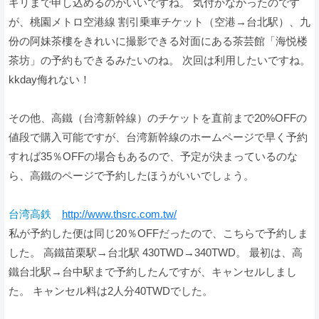
ギリまで申し込めるのがいいですね。 気付かなかったのです
が、桃園メトロ空港線 割引乗車チケット（空港→台北駅）、九
份の阿妹茶樓をきれいに撮影できる対面にある茶芸館「海悦楼
茶坊」の予約もできるみたいのね。 次回は利用したいですね。
kkday侮れない！
その他、高鐵（台湾新幹線）のチケットを直前まで20%OFFの
値段で購入可能ですが、台湾新幹線のホームページで早く予約
すれば35％OFFの場合もあるので、予定が決まっているのな
ら、高鐵のページで予約したほうがいいでしょう。
台湾高鉄
http://www.thsrc.com.tw/
私が予約した便は同じ20％OFFだったので、こちらで予約しま
した。 高鐵苗栗駅→台北駅 430TWD→340TWD。 最初は、高
鐵台北駅→台中駅まで予約したんですが、キャンセルしまし
た。 キャンセル料は2人分40TWDでした。