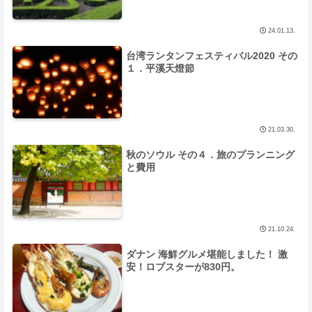
24.01.13.
台湾ランタンフェスティバル2020 その
１．平溪天燈節
21.03.30.
秋のソウル その４．旅のプランニング
と費用
21.10.24.
ダナン 海鮮グルメ堪能しました！ 激
安！ロブスターが830円。