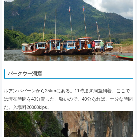
パークウー洞窟
ルアンパバーンから25kmにある。11時過ぎ洞窟到着。ここで
は滞在時間を40分貰った。狭いので、40分あれば、十分な時間
だ。入場料20000kips。