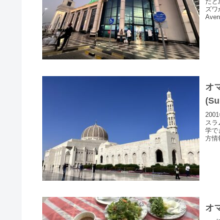
だと
ズワ
Aven
オ
(S
20
スラ
学で
方情報
オ