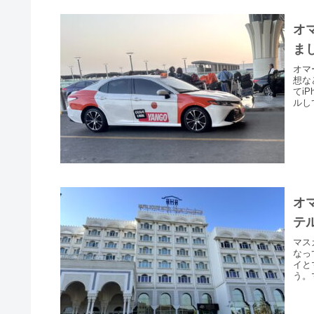
オマ
ま
オマ
想な
てi
ルして
オ
テ
マス
なっ
イと
う。