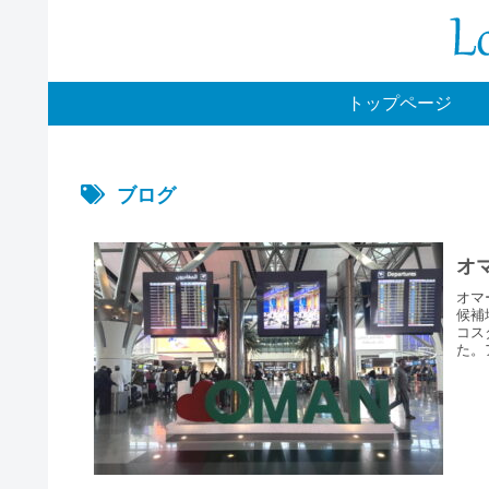
トップページ
ブログ
オ
オマ
候補
コス
た。