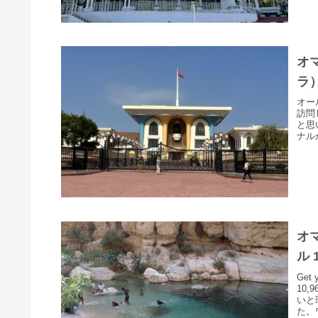
オ
ラ
オー
訪問
と思
ナル
オ
ル 
Ge
10
いと
た。