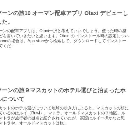
ーンの旅10 オーマン配車アプリ Otaxi デビューし
した。
ーンの配車アプリは、Otaxi一択と考えていいでしょう。使った時の感
どを書いていきたいと思います。Otaxi の インストール時の設定につい
Phoneの場合は、App storeから検索して、ダウンロードしてインストー
くだ...
マーンの旅９マスカットのホテル選びと泊まったホ
ルについて
カットのホテル選びについて地球の歩き方によると、マスカットの核に
ているのはルイ（Ruwi）、マトラ、オールドマスカットの３地区、ル
マトラが旅行者の拠点と紹介されていたが、実際はルイ一択かなと思
マトラや、オールドマスカットは旅...