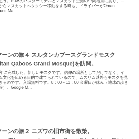
思う。Ruwiのバスターミナルとマスカット空港の中間地点にあり、ニ
からマスカットへタクシー移動をする時も、ドライバーがOman
ues Ma...
マーンの旅４ スルタンカブースグランドモスク
ultan Qaboos Grand Mosque)を訪問。
01年に完成した、新しいモスクです。信仰の場所としてだけでなく、イ
ム文化を広める目的で建てられているので、ムスリム以外もモスクを見
きるのです。入場無料です。8：00～11：00 金曜日が休み（地球の歩き
）、Google M...
マーンの旅２ ニズワの旧市街を散策。