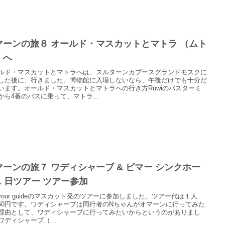
マーンの旅８ オールド・マスカットとマトラ （ムト
）へ
ルド・マスカットとマトラへは、スルターンカブースグランドモスクに
した後に、行きました。博物館に入場しないなら、午後だけでも十分だ
います。オールド・マスカットとマトラへの行き方Ruwiのバスターミ
から4番のバスに乗って、マトラ...
マーンの旅７ ワディシャーブ & ビマー シンクホー
1 日ツアー ツアー参加
t your guideのマスカット発のツアーに参加しました。ツアー代は１人
,960円です。ワディシャーブは同行者のNちゃんがオマーンに行ってみた
理由として、ワディシャーブに行ってみたいからというのがありまし
ワディシャーブ（...