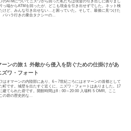
ワのATMについてニズワから回った私たちは現金の引き出しに困りまし
片っ端からATMを回ったが、どこも現金を引き出せずでした。ネット検
たけど、みんな引き出せない…と困っていた。そして、最後に見つけた
、バハラ行きの乗合タクシーの...
マーンの旅１ 外敵から侵入を防ぐための仕掛けがあ
ニズワ・フォート
ワはオマーンの内陸部にあり、6～7世紀ごろにはオマーンの首都として
た町です。城壁を出たすぐ近くに、ニズワ・フォートはありました。17
に建てられた砦です。開館時間は8：00～20:00 入場料 5 OMR。ここ
この砦の歴史的な...