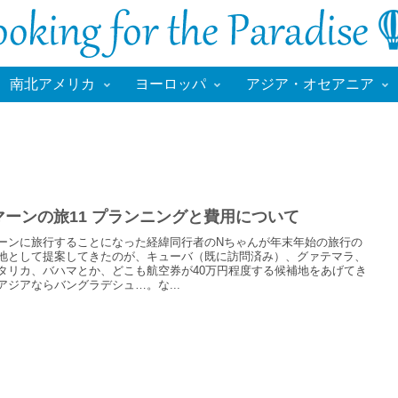
南北アメリカ
ヨーロッパ
アジア・オセアニア
マーンの旅11 プランニングと費用について
ーンに旅行することになった経緯同行者のNちゃんが年末年始の旅行の
地として提案してきたのが、キューバ（既に訪問済み）、グァテマラ、
タリカ、バハマとか、どこも航空券が40万円程度する候補地をあげてき
アジアならバングラデシュ…。な...