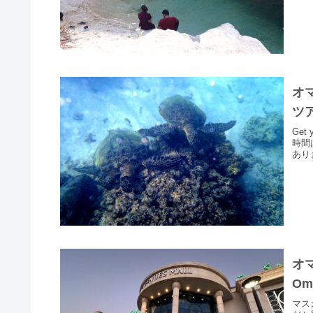
オ
ツ
Ge
時間
あり
オ
Om
マス