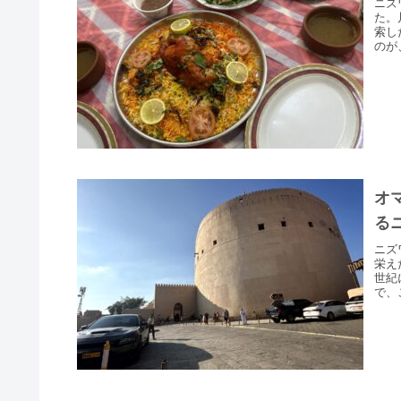
ニズ
た。
索し
のが
オ
る
ニズ
栄え
世紀
で、