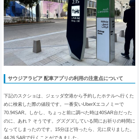
サウジアラビア 配車アプリの利用の注意点について
下記のスクショは、ジェッダ空港から予約したホテルへ行くた
めに検索した際の値段です。一番安いUberXエコノミーで
70.94SAR。しかし、ちょっと前に調べた時は40SAR台だった
のに、あれ？ そうです。グズグズしている間にお祈りの時間に
なってしまったのです。15分ほど待ったら、元に戻りました。
44.26 SARで行くことができました。