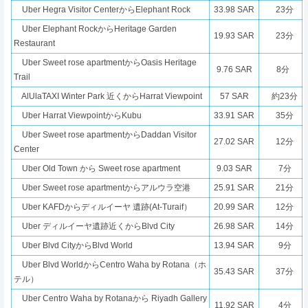
Uber Hegra Visitor CenterからElephant Rock
33.98 SAR
23分
Uber Elephant RockからHeritage Garden
19.93 SAR
23分
Restaurant
Uber Sweet rose apartmentからOasis Heritage
9.76 SAR
8分
Trail
AlUlaTAXI Winter Park 近くからHarrat Viewpoint
57 SAR
約23分
Uber Harrat ViewpointからKubu
33.91 SAR
35分
Uber Sweet rose apartmentからDaddan Visitor
27.02 SAR
12分
Center
Uber Old Town から Sweet rose apartment
9.03 SAR
7分
Uber Sweet rose apartmentからアルウラ空港
25.91 SAR
21分
Uber KAFDからディルイーヤ 遺跡(At-Turaif）
20.99 SAR
12分
Uber ディルイーヤ遺跡近くからBlvd City
26.98 SAR
14分
Uber Blvd CityからBlvd World
13.94 SAR
9分
Uber Blvd WorldからCentro Waha by Rotana（ホ
35.43 SAR
37分
テル）
Uber Centro Waha by Rotanaから Riyadh Gallery
11.92 SAR
4分