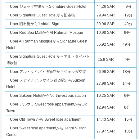
Uber ジェッダ空港からSignature Guest Hotel
44.26 SAR
9分
Uber Signature Guest Hotelから旧市街
29.94 SAR
19分
Uber 旧市街からJeddah Sign
39.96 SAR
40分
Uber Red Sea MallからAl Rahmah Mosque
10.98 SAR
9分
Uber Al Rahmah MosqueからSignature Guest
35.92 SAR
49分
Hotel
Uber Signature Guest Hotelからアル・タイバト
15.9 SAR
7分
博物館
Uber アル・タイバト博物館からジェッダ空港
26.96 SAR
18分
Uber メディナ ハラマイン鉄道駅からSukoon
27.98 SAR
14分
Hotel
Uber Sukoon HotelからNorthwest bus station
10.25 SAR
6分
Uber アルウラ Sweet rose appartmentからOld
12.94 SAR
8分
Town
Uber Old Town から Sweet rose apartment
14.43 SAR
15分
Uber Sweet rose apartmentからHegra Visitor
27.97 SAR
18分
Center