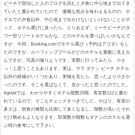
ビーチで宿泊した人のブログを読むと夕食に中心地まで出てき
ていたと書かれていたので、優雅な気分を味わえるものの、ホ
テルでの夕食以外、中心地まで出かけないといけないことがネ
ック。ホテル選びに迷ったら、とりあえず、ミーケビーチのタ
ワー型リゾートホテルかな。どのホテルを選べばいいかなんで
すが、今回、Booking.comでホテル選び（予約はアゴダ）をし
たのですが、ルーフトッププールがどのホテルも素敵に見える
んですが、写真の撮りようです。実際に行ってみたら、小さ
っ！と思うこともあります。実は、サラ ダナン ビーチ ホテル
以外の候補がいくつかあり、実物を見たら、思ったより小さか
ったのです。そこを選ばなくて、良かったと思ったのでした。
Agodaでは、わかりやすくホテル階数25階、客室数212と書か
れているので、そこもチェックすべきでした。やはり、客室の
多さは、朝食の種類も比例して多くなるし、階数が高いとそれ
だけ眺めもよくなります。部屋数や階数もダナンのホテルを選
ぶ時の参考にして下さい。