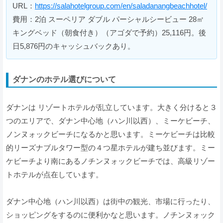
URL：
https://salahotelgroup.com/en/saladanangbeachhotel/
費用：2泊 スーペリア ダブル パーシャルシービュー 28㎡
キングベッド（朝食付き）（アゴダで予約）25,116円。後
日5,876円のキャッシュバックあり。
ダナンのホテル選びについて
ダナンは リゾートホテルが乱立しています。大きく分けると３
つのエリアで、ダナン中心地（ハン川以西）、ミーケビーチ、
ノンヌォックビーチになるかと思います。ミーケビーチは比較
的リーズナブルタワー型の４つ星ホテルが建ち並びます。ミー
ケビーチより南にあるノチンヌォックビーチでは、高級リゾー
トホテルが点在しています。
ダナン中心地（ハン川以西）は街中の観光、市場に行ったり、
ショッピングをするのに便利かなと思います。ノチンヌォック