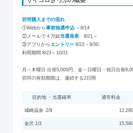
切符購入までの流れ
①Webから
事前抽選申込
～8/14
②メールで４万組
当選発表
8/21～
③アプリから
エントリー
8/22～9/30
利用期間 8/23～10/31
月～木曜日 出発5,000円、金～日曜日・祝日出発8
切符の有効期限は、連続する2日間
目的地 ・当選確率
通常料金
城崎温泉 2/9
12,28
金沢 1/3
15,58