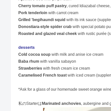
Cherry tomato puff pastry
, cured Idiazabal cheese,
Pork tenderloin
with carrot cream
Grilled ‘begihaundi squid
with its ink sauce (supple
Donostiara-style spider crab
with special potato pu
Roasted and glazed veal cheek
with rustic purée (
desserts
Cold cocoa soup
with milk and anise ice cream
Baba rhum
with vanilla sabayon
Strawberries
with fresh cream ice cream
Caramelised French toast
with iced cream (supplem
*Ask for a glass of our homemade sweet orange wine w
私のStarterは
Marinated anchovies
, aubergine and 