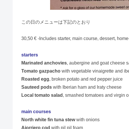
この日のメニューは下記のとおり
30,50 € -Includes starter, main course, dessert, hom
starters
Marinated anchovies
, aubergine and goat cheese s
Tomato gazpacho
with vegetable vinaigrette and i
Roasted egg
, broken potato and red pepper juice
Sauteed pods
with Iberian ham and Iraty cheese
Local tomato salad
, smashed tomatoes and virgin ol
main courses
North white fin tuna stew
with onions
Ajorriero cod
with pil pil foam