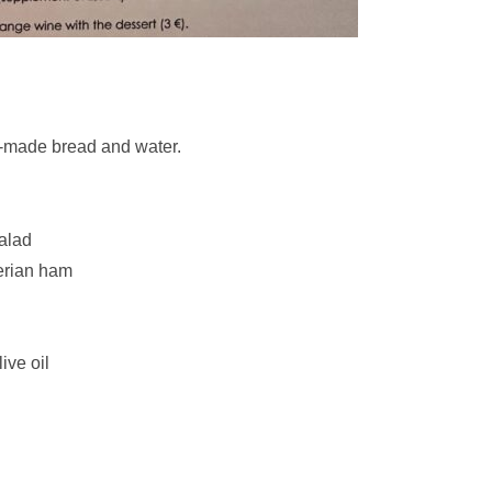
e-made bread and water.
alad
berian ham
ive oil