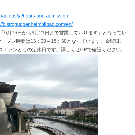
bao.eus/ja/hours-and-admission
://bistroguggenheimbilbao.com/en/
「6月16日から9月21日まで営業しております」となってい
プン時間は13：00～15：30となっています。金曜日、
ストランともの定休日です。詳しくはHPで確認ください。