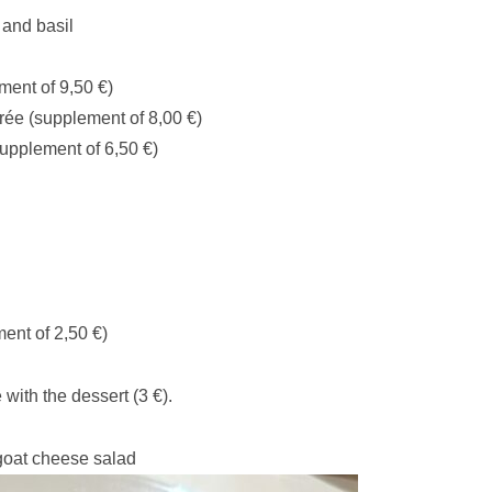
 and basil
ment of 9,50 €)
rée (supplement of 8,00 €)
supplement of 6,50 €)
ent of 2,50 €)
ith the dessert (3 €).
goat cheese salad