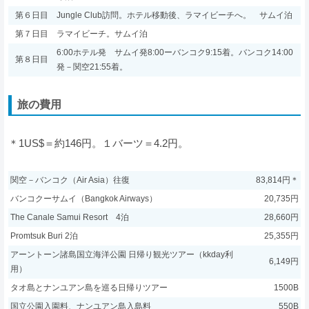
第６日目
Jungle Club訪問。ホテル移動後、ラマイビーチへ。 サムイ泊
第７日目
ラマイビーチ。サムイ泊
6:00ホテル発 サムイ発8:00ーバンコク9:15着。バンコク14:00
第８日目
発－関空21:55着。
旅の費用
＊1US$＝約146円。１バーツ＝4.2円。
関空－バンコク（Air Asia）往復
83,814円＊
バンコクーサムイ（Bangkok Airways）
20,735円
The Canale Samui Resort 4泊
28,660円
Promtsuk Buri 2泊
25,355円
アーントーン諸島国立海洋公園 日帰り観光ツアー（kkday利
6,149円
用）
タオ島とナンユアン島を巡る日帰りツアー
1500B
国立公園入園料、ナンユアン島入島料
550B