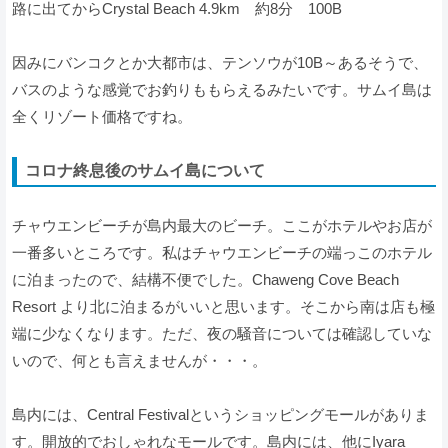
路に出てからCrystal Beach 4.9km 約8分 100B
因みにバンコクとか大都市は、テンソウが10B～あるそうで、
バスのような感覚でお釣りももらえるみたいです。サムイ島は
全くリゾート価格ですね。
コロナ終息後のサムイ島について
チャウエンビーチが島内最大のビーチ。ここがホテルやお店が
一番多いところです。私はチャウエンビーチの端っこのホテル
に泊まったので、結構不便でした。Chaweng Cove Beach
Resort より北に泊まるがいいと思います。そこから南は店も極
端に少なくなります。ただ、夜の騒音については確認していな
いので、何とも言えませんが・・・。
島内には、Central Festivalというショッピングモールがありま
す。開放的でおしゃれなモールです。島内には、他にIyara