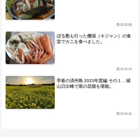
22.03.08.
ぼる塾も行った機張（キジャン）の食
堂でカニを食べました。
24.12.23.
早春の済州島 2023年度編 その１．城
山日出峰で菜の花畑を堪能。
23.04.22.