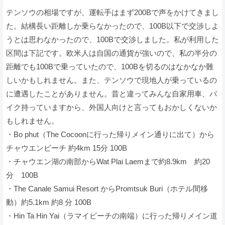
テンソウの相場ですが、運転手はまず200Bで声をかけてきまし
た。結構長い距離しか乗らなかったので、100B以下で交渉しよ
うとは思わなかったので、100Bで交渉しました。私が利用した
区間は下記です。欧米人は自国の通貨が強いので、私の半分の
距離でも100Bで乗っていたので、100Bを切るのはなかなか難
しいかもしれません。また、テンソウで現地人が乗っているの
に遭遇したことがありません。昔と違ってみんな自家用車、バ
イク持っていますから、外国人向けと言ってもおかしくないか
もしれません。
・Bo phut（The Cocoonに行った帰りメイン通りに出て）から
チャウエンビーチ 約4km 15分 100B
・チャウエン湖の南部からWat Plai Laemまで約8.9km 約20
分 100B
・The Canale Samui Resort からPromtsuk Buri（ホテル間移
動）約5.1km 約8 分 100B
・Hin Ta Hin Yai（ラマイビーチの南端）に行った帰りメイン道