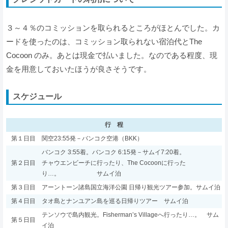
３～４％のコミッションを取られるところがほとんでした。カ
ードを使ったのは、コミッション取られない宿泊代とThe
Cocoon のみ。あとは現金で払いました。なのである程度、現
金を用意しておいたほうが良さそうです。
スケジュール
行 程
第１日目
関空23:55発－バンコク空港（BKK）
バンコク 3:55着。バンコク 6:15発－サムイ7:20着。
第２日目
チャウエンビーチに行ったり、The Cocoonに行った
り…。 サムイ泊
第３日目
アーントーン諸島国立海洋公園 日帰り観光ツアー参加。サムイ泊
第４日目
タオ島とナンユアン島を巡る日帰りツアー サムイ泊
テンソウで島内観光。Fisherman’s Villageへ行ったり…。 サム
第５日目
イ泊