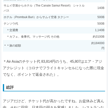
サムイ空港からホテル（The Canale Samui Resort） シャトル
140B
バス
ホテル（Promtsuk Buri）からサムイ空港 タクシー
500B
テンソウ代
500B
＊交通費
1,140B
＊カフェ、食事代、マッサージ代 その他
約3100B
約184000
＊＊旅の総額
円
＊Air Asiaのチケット代 83,814円のうち、45,807はエア・アジ
アクレジット（コロナでフライトキャンセルになった際に現金
でなく、ポイントで返金された）。
総評
アジアだけど、チケット代が高かったですね。お盆休みど真ん
中、それに円安。日本円の弱さを実感しました。レストランな