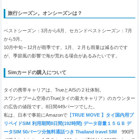
旅行シーズン。オンシーズンは？
ベストシーズン：3月から6月、セカンドベストシーズン：7月
から9月。
10月中旬～12月が雨季です。1月、２月も雨量は減るのです
が、季節風の影響で海が荒れる場合があるみたいです。
Simカードの購入について
タイの携帯キャリアは、TrueとAISの２社体制。
スワンナプーム空港のTrue(タイの最大キャリア）のカウンター
の広告の値段です。8日間449バーツでした。
私は、日本で事前にAmazonで
【
TRUE MOVE 】タイ国内用プ
リペイドSIM 利用期間8日間(192時間) データ容量１５ＧＢ デ
ータSIM 50バーツ分無料通話つき Thailand travel SIM
990円