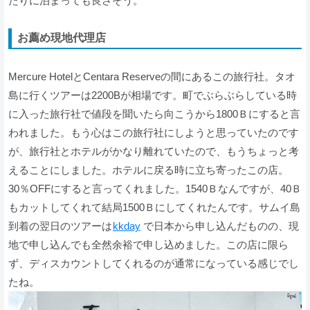
たりに泊まっても良さそう。
お薦め現地代理店
Mercure HotelとCentara Reserveの間にあるこの旅行社。タオ
島に行くツアーは2200Bが相場です。町でぶらぶらしている時
に入った旅行社で値段を聞いたら向こうから1800Ｂにすると言
われました。もう心はこの旅行社にしようと思っていたのです
が、旅行社とホテルがかなり離れていたので、もうちょっと考
えることにしました。ホテルに戻る時に立ち寄ったこの店。
30％OFFにすると言ってくれました。1540Ｂなんですが、40Ｂ
もカットしてくれて結局1500Ｂにしてくれたんです。サムイ島
到着の翌日のツアーは
kkday
で日本から申し込んだものの、現
地で申し込んでも全然余裕で申し込めました。この店に限ら
ず、ディスカウントしてくれるのが通常になっている感じでし
たね。