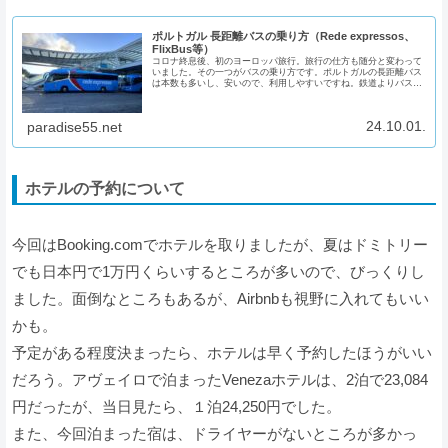
ポルトガル 長距離バスの乗り方（Rede expressos、
FlixBus等）
コロナ終息後、初のヨーロッパ旅行。旅行の仕方も随分と変わって
いました。その一つがバスの乗り方です。ポルトガルの長距離バス
は本数も多いし、安いので、利用しやすいですね。鉄道よりバスの
ほうがお薦めかな。長距離バスの利用のポイント 長距離バスの切...
24.10.01.
paradise55.net
ホテルの予約について
今回はBooking.comでホテルを取りましたが、夏はドミトリー
でも日本円で1万円くらいするところが多いので、びっくりし
ました。面倒なところもあるが、Airbnbも視野に入れてもいい
かも。
予定がある程度決まったら、ホテルは早く予約したほうがいい
だろう。アヴェイロで泊まったVenezaホテルは、2泊で23,084
円だったが、当日見たら、１泊24,250円でした。
また、今回泊まった宿は、ドライヤーがないところが多かっ