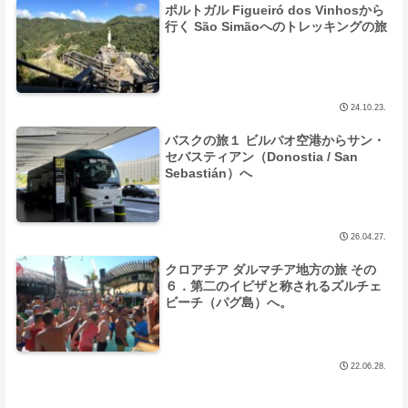
ポルトガル Figueiró dos Vinhosから
行く São Simãoへのトレッキングの旅
24.10.23.
バスクの旅１ ビルバオ空港からサン・
セバスティアン（Donostia / San
Sebastián）へ
26.04.27.
クロアチア ダルマチア地方の旅 その
６．第二のイビザと称されるズルチェ
ビーチ（パグ島）へ。
22.06.28.