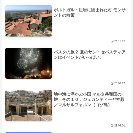
ポルトガル・巨岩に囲まれた村 モンサ
ントの散策
24.10.13.
バスクの旅２ 夏のサン・セバスティア
ンはイベントがいっぱい。
26.04.27.
地中海に浮かぶ小国 マルタ共和国の
旅 その１０．ジュガンティーヤ神殿
／マルサルフォルン（ゴゾ島）
21.08.01.