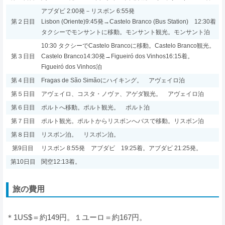
アブダビ 2:00発－リスボン 6:55発
第２日目
Lisbon (Oriente)9:45発→Castelo Branco (Bus Station) 12:30着
タクシーでモンサントに移動。モンサント観光。モンサント泊
10:30 タクシーで
Castelo Brancoに移動。Castelo Branco観光。
第３日目
Castelo Branco14:30発→Figueiró dos Vinhos16:15着。
Figueiró dos Vinhos泊
第４日目
Fragas de São Simãoにハイキング。 アヴェイロ泊
第５日目
アヴェイロ、コスタ・ノヴァ、アゲダ観光。 アヴェイロ泊
第６日目
ポルトへ移動。ポルト観光。 ポルト泊
第７日目
ポルト観光。ポルトからリスボンへバスで移動。リスボン泊
第８日目
リスボン泊。 リスボン泊。
第9日目
リスボン 8:55発 アブダビ 19:25着。アブダビ 21:25発。
第10日目
関空12:13着。
旅の費用
＊1US$＝約149円。１ユーロ＝約167円。