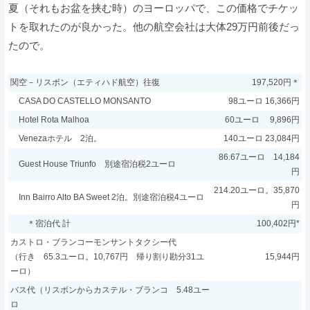
夏（それもお盆を挟む時）のヨーロッパで、この価格でチケッ
トを取れたのが良かった。他の航空会社は大体29万円前後だっ
たので。
関空－リスボン（エティハド航空）往復
197,520円＊
CASA DO CASTELLO MONSANTO
98ユーロ 16,366円
Hotel Rota Malhoa
60ユーロ 9,896円
Venezaホテル 2泊。
140ユーロ 23,084円
86.67ユーロ 14,184
Guest House Triunfo 別途宿泊税2ユーロ
円
214.20ユーロ。35,870
Inn Bairro Alto BA Sweet 2泊。別途宿泊税4ユーロ
円
＊宿泊代 計
100,402円*
カストロ・ブランコーモンサントタクシー代
（行き 65.3ユーロ。10,767円
帰り割り勘分31ユ
15,944円
ーロ）
バス代（リスボンからカステル・ブランコ 5.48ユー
ロ