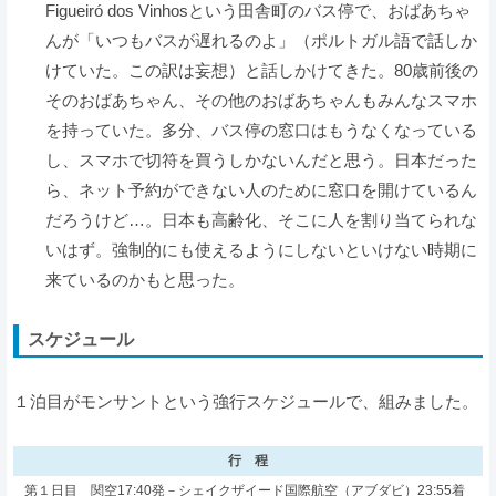
Figueiró dos Vinhosという田舎町のバス停で、おばあちゃ
んが「いつもバスが遅れるのよ」（ポルトガル語で話しか
けていた。この訳は妄想）と話しかけてきた。80歳前後の
そのおばあちゃん、その他のおばあちゃんもみんなスマホ
を持っていた。多分、バス停の窓口はもうなくなっている
し、スマホで切符を買うしかないんだと思う。日本だった
ら、ネット予約ができない人のために窓口を開けているん
だろうけど…。日本も高齢化、そこに人を割り当てられな
いはず。強制的にも使えるようにしないといけない時期に
来ているのかもと思った。
スケジュール
１泊目がモンサントという強行スケジュールで、組みました。
行 程
第１日目
関空17:40発－シェイクザイード国際航空（アブダビ）23:55着