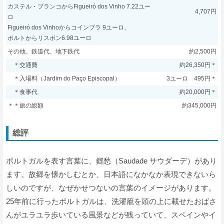
カステル・ブランコからFigueiró dos Vinho 7.22ユー
4,707円
ロ
Figueiró dos Vinhoからコインブラ 9ユーロ、
ポルトからリスボン6.98ユーロ
その他、鉄道代、地下鉄代
約2,500円
＊交通費
約26,350円＊
＊入場料（Jardim do Paço Episcopal）
3ユーロ 495円＊
＊食事代
約20,000円＊
＊＊旅の総額
約345,000円
総評
ポルトガルを表す言葉に、郷愁（Saudade サウダーデ）があり
ます。故郷を懐かしむとか、日本語になかなか表現できないら
しいのですが、なぜかせつないの言葉のイメージがあります。
25年前に行ったポルトガルは、洗濯籠を頭の上に載せたおばさ
んがユラユラ歩いている風景などが残っていて、スペインやイ