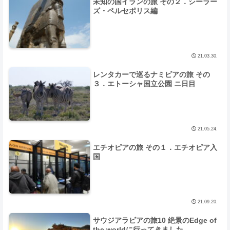
未知の国イランの旅 その２．シーラー
ズ・ペルセポリス編
21.03.30.
レンタカーで巡るナミビアの旅 その
３．エトーシャ国立公園 ニ日目
21.05.24.
エチオピアの旅 その１．エチオピア入
国
21.09.20.
サウジアラビアの旅10 絶景のEdge of
the worldに行ってきました。