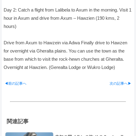
Day 2: Catch a flight from Lalibela to Axum in the morning. Visit 1
hour in Axum and drive from Axum – Hawzien (190 kms, 2
hours)
Drive from Axum to Hawzein via Adwa Finally drive to Hawzen
for overnight via Gheralta plains. You can use the town as the
base from which to visit the rock-hewn churches at Gheralta.
Overnight at Hawzien. (Gerealta Lodge or Wukro Lodge)
◀前の記事へ
次の記事へ▶
関連記事