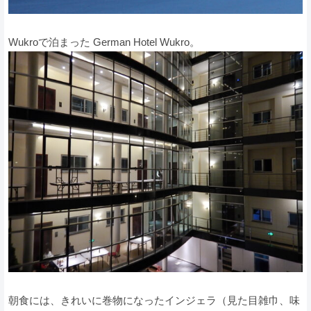
Wukroで泊まった German Hotel Wukro。
朝食には、きれいに巻物になったインジェラ（見た目雑巾、味