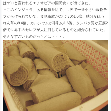
はゲロと言われるエチオピアの国民食）が出てきた。
＊このインジェラ、ある情報番組で、世界で一番小さい穀物テ
フから作られていて、食物繊維がごぼうの1.6倍、鉄分がほう
れん草の8.4倍、カルシウムが牛乳の1.6倍、タンパク質が豆腐2
倍で世界中のセレブが大注目しているものと紹介されていた。
そんなすごいものだったとは・・・。