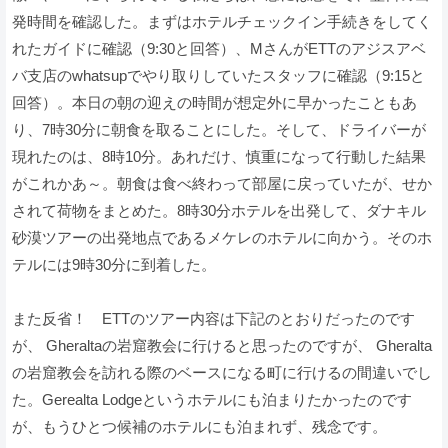
発時間を確認した。まずはホテルチェックイン手続きをしてく
れたガイドに確認（9:30と回答）、MさんがETTのアジスアベ
バ支店のwhatsupでやり取りしていたスタッフに確認（9:15と
回答）。本日の朝の迎えの時間が想定外に早かったこともあ
り、7時30分に朝食を取ることにした。そして、ドライバーが
現れたのは、8時10分。あれだけ、慎重になって行動した結果
がこれかあ～。朝食は食べ終わって部屋に戻っていたが、せか
されて荷物をまとめた。8時30分ホテルを出発して、ダナキル
砂漠ツアーの出発地点であるメケレのホテルに向かう。そのホ
テルには9時30分に到着した。
また反省！ ETTのツアー内容は下記のとおりだったのです
が、 Gheraltaの岩窟教会に行けると思ったのですが、 Gheralta
の岩窟教会を訪れる際のベースになる町に行けるの間違いでし
た。Gerealta Lodgeというホテルにも泊まりたかったのです
が、もうひとつ候補のホテルにも泊まれず、残念です。