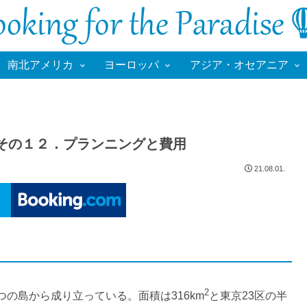
南北アメリカ
ヨーロッパ
アジア・オセアニア
その１２．プランニングと費用
21.08.01.
2
の島から成り立っている。面積は316km
と東京23区の半