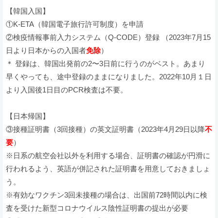
【韓国入国】
①K-ETA（韓国電子旅行許可制度）を申請
②検疫情報事前入力システム（Q-CODE）登録 （2023年7月15
日より日本からの入国者
免除
）
＊ 登録は、韓国出発前の2〜3日前に行うのがベスト。あまり
早くやっても、途中登録のままになりました。2022年10月１日
より入国後1日目のPCR検査は不要。
【日本帰国】
③接種証明書（3回接種）の英文証明書（2023年4月29日以降
不
要
）
※日系の航空会社以外を利用する場合、証明書の確認が円滑に
行われるよう、英語が併記された証明書を用意しておきましょ
う。
※有効なワクチン3回未接種の場合は、出国前72時間以内に検
査を受けた新型コロナウイルス陰性証明書の提出が必要