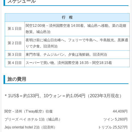
スケジュール
行 程
関空12:00発－済州国際空港 14:00着。城山邑へ移動。菜の花畑
第１日目
散策。城山邑泊
夜明け前に城山日出峰へ。フェリーで牛島へ。牛島観光。黒豚通
第２日目
りで夕食。旧済州泊
第３日目
東門市場、チムジルバン。夕食は海鮮鍋。旧済州泊
第４日目
スーパーで買い物。済州国際空港 16:35－関空18:15着
旅の費用
＊1US$＝約133円。10ウォン＝約1.054円（2023年3月現在）
関空－済州（T’way航空）往復
44,409円
ブリーズ ベイ ホテル 1泊（城山邑）
ツイン 5,260円
Jeju oriental hotel 2泊（旧済州）
トリプル 25,527円