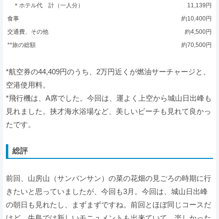
＊ホテル代 計（一人分）
11,139円
食事
約10,400円
交通費、その他
約4,500円
**旅の総額
約70,500円
*航空券の44,409円のうち、2万円近くが燃油サーチャージと、
空港使用料。
*飛行機は、A席でした。今回は、運よく上空から城山日出峰も
見れました。挟才海水浴場など、美しいビーチも見れて良かっ
たです。
総評
前回、山房山（サンバンサン）の菜の花畑の見ごろの時期に行
きたいと思っていましたが、今回も3月。今回は、城山日出峰
の朝日も見れたし、まずまずですね。前回とほぼ同じコースだ
けど、牛島では新しいモニュメントも出来ていて、楽しかった