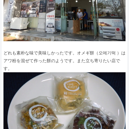
どれも素朴な味で美味しかったです。オメギ餅（오메기떡 ）は
アワ粉を混ぜて作った餅のようです。また立ち寄りたい店で
す。