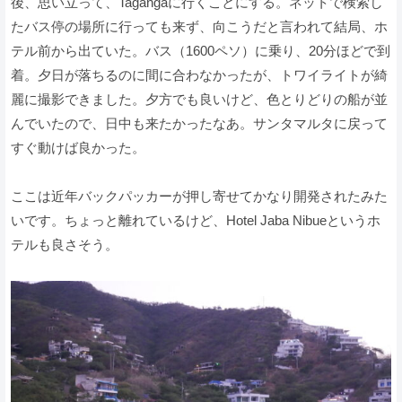
後、思い立って、Tagangaに行くことにする。ネットで検索し
たバス停の場所に行っても来ず、向こうだと言われて結局、ホ
テル前から出ていた。バス（1600ペソ）に乗り、20分ほどで到
着。夕日が落ちるのに間に合わなかったが、トワイライトが綺
麗に撮影できました。夕方でも良いけど、色とりどりの船が並
んでいたので、日中も来たかったなあ。サンタマルタに戻って
すぐ動けば良かった。
ここは近年バックパッカーが押し寄せてかなり開発されたみた
いです。ちょっと離れているけど、Hotel Jaba Nibueというホ
テルも良さそう。