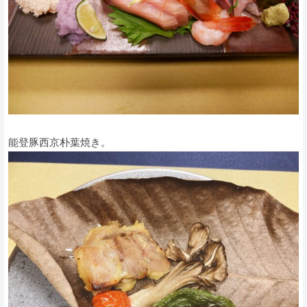
能登豚西京朴葉焼き。