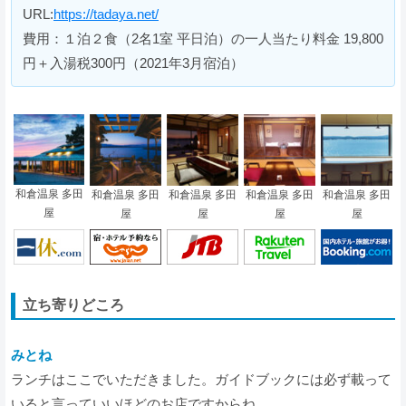
URL:
https://tadaya.net/
費用：１泊２食（2名1室 平日泊）の一人当たり料金 19,800
円＋入湯税300円（2021年3月宿泊）
和倉温泉 多田
和倉温泉 多田
和倉温泉 多田
和倉温泉 多田
和倉温泉 多田
屋
屋
屋
屋
屋
立ち寄りどころ
みとね
ランチはここでいただきました。ガイドブックには必ず載って
いると言っていいほどのお店ですからね。