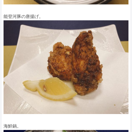
能登河豚の唐揚げ。
海鮮鍋。