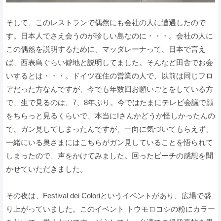
そして、このレストランで偶然にも会社の人に遭遇したので
す。日本人でさえ会うのが珍しい島なのに・・・。会社の人に
この偶然を説明するために、マッダレーナって、日本で言え
ば、西表島ぐらい僻地と説明してました。そんなど田舎でお会
いするとは・・・。ドイツ在住の営業の人で、以前は同じフロ
アだった方なんですが、今でも年数回お願いごとをしている方
で、生で見るのは、7、8年ぶり。今ではたまにテレビ会議で顔
をちらっと見るくらいで、本当にIさんかどうか怪しかったんの
で、ガン見してしまったんですが、一向に気づいてもらえず、
一緒にいる奥さまにはこちらがガン見していることを悟られて
しまったので、声をかけてみました。回ったビーチの感想を聞
かせていただきました。
その夜は、Festival dei Coloriというイベントがあり、広場で盛
り上がっていました。このイベント トウモロコシの粉にカラー