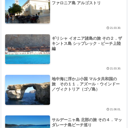
ファロニア島 アルゴストリ
21.03.30.
ギリシャ イオニア諸島の旅 その２．ザ
キントス島 シップレック・ビーチ上陸
編
21.03.30.
地中海に浮かぶ小国 マルタ共和国の
旅 その１１．アズール・ウインドー
／ヴィクトリア（ゴゾ島）
21.08.01.
サルデーニャ島 北部の旅 その４．マッ
ダレーナ島ビーチ巡り