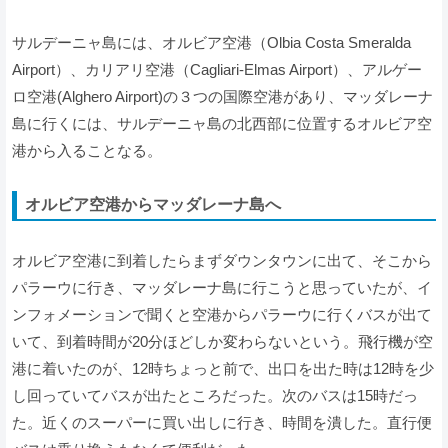
サルデーニャ島には、オルビア空港（Olbia Costa Smeralda
Airport）、カリアリ空港（Cagliari-Elmas Airport）、アルゲー
ロ空港(Alghero Airport)の３つの国際空港があり、マッダレーナ
島に行くには、サルデーニャ島の北西部に位置するオルビア空
港から入ることなる。
オルビア空港からマッダレーナ島へ
オルビア空港に到着したらまずダウンタウンに出て、そこから
パラーウに行き、マッダレーナ島に行こうと思っていたが、イ
ンフォメーションで聞くと空港からパラーウに行くバスが出て
いて、到着時間が20分ほどしか変わらないという。飛行機が空
港に着いたのが、12時ちょっと前で、出口を出た時は12時を少
し回っていてバスが出たところだった。次のバスは15時だっ
た。近くのスーパーに買い出しに行き、時間を潰した。直行便