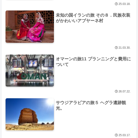
25.03.18.
未知の国イランの旅 その８．民族衣装
がかわいいアブヤーネ村
21.03.30.
オマーンの旅11 プランニングと費用に
ついて
26.07.22.
サウジアラビアの旅５ ヘグラ遺跡観
光。
25.03.17.