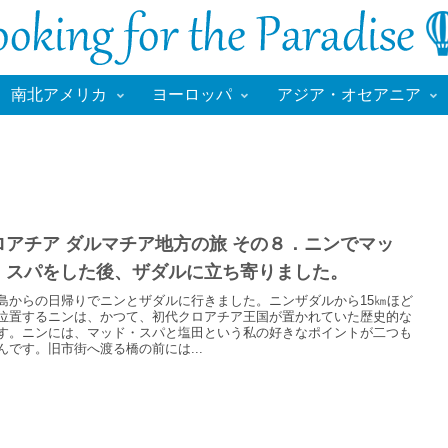
南北アメリカ
ヨーロッパ
アジア・オセアニア
ロアチア ダルマチア地方の旅 その８．ニンでマッ
・スパをした後、ザダルに立ち寄りました。
島からの日帰りでニンとザダルに行きました。ニンザダルから15㎞ほど
位置するニンは、かつて、初代クロアチア王国が置かれていた歴史的な
す。ニンには、マッド・スパと塩田という私の好きなポイントが二つも
んです。旧市街へ渡る橋の前には...