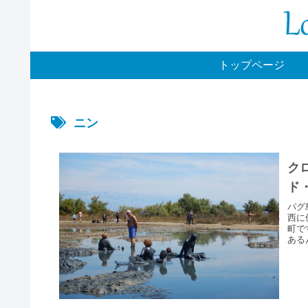
トップページ
ニン
ク
ド
パグ
西に
町で
ある