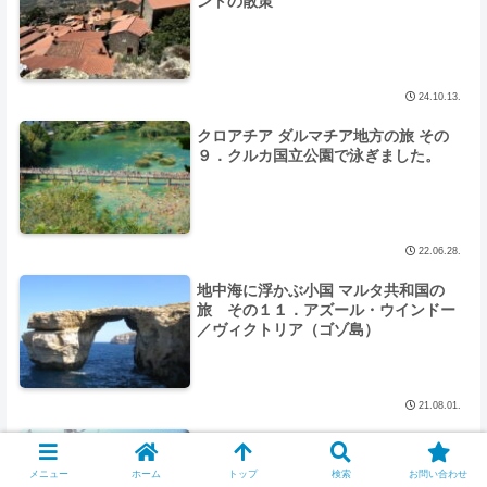
ントの散策
24.10.13.
クロアチア ダルマチア地方の旅 その
９．クルカ国立公園で泳ぎました。
22.06.28.
地中海に浮かぶ小国 マルタ共和国の
旅 その１１．アズール・ウインドー
／ヴィクトリア（ゴゾ島）
21.08.01.
クロアチア ダルマチア地方の旅 その
６．第二のイビザと称されるズルチェ
メニュー
ホーム
トップ
検索
お問い合わせ
ビーチ（パグ島）へ。